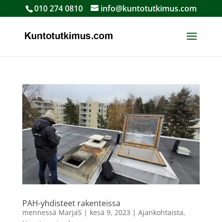
010 274 0810
info@kuntotutkimus.com
PAH-yhdisteet rakenteissa
mennessä
MarjaS
|
kesä 9, 2023
|
Ajankohtaista
,