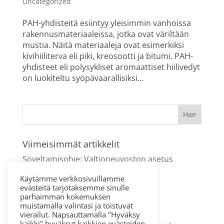
Uncategorized
PAH-yhdisteitä esiintyy yleisimmin vanhoissa
rakennusmateriaaleissa, jotka ovat väriltään
mustia. Näitä materiaaleja ovat esimerkiksi
kivihiiliterva eli piki, kreosootti ja bitumi. PAH-
yhdisteet eli polysykliset aromaattiset hiilivedyt
on luokiteltu syöpävaarallisiksi...
Viimeisimmät artikkelit
Soveltamisohje: Valtioneuvoston asetus
asbestityön turvallisuudesta
Käytämme verkkosivuillamme
PAH-yhdisteet rakenteissa
evästeitä tarjotaksemme sinulle
parhaimman kokemuksen
Hormikartoituksesta tärkeää tietoa
muistamalla valintasi ja toistuvat
ilmanvaihdon parantamiseen
vierailut. Napsauttamalla "Hyväksy
kaikki" hyväksyt kaikkien evästeiden