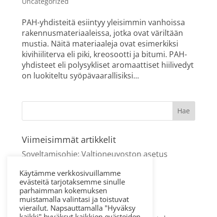
Uncategorized
PAH-yhdisteitä esiintyy yleisimmin vanhoissa
rakennusmateriaaleissa, jotka ovat väriltään
mustia. Näitä materiaaleja ovat esimerkiksi
kivihiiliterva eli piki, kreosootti ja bitumi. PAH-
yhdisteet eli polysykliset aromaattiset hiilivedyt
on luokiteltu syöpävaarallisiksi...
Viimeisimmät artikkelit
Soveltamisohje: Valtioneuvoston asetus
asbestityön turvallisuudesta
Käytämme verkkosivuillamme
PAH-yhdisteet rakenteissa
evästeitä tarjotaksemme sinulle
parhaimman kokemuksen
Hormikartoituksesta tärkeää tietoa
muistamalla valintasi ja toistuvat
ilmanvaihdon parantamiseen
vierailut. Napsauttamalla "Hyväksy
kaikki" hyväksyt kaikkien evästeiden