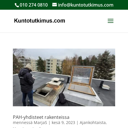
010 274 0810
info@kuntotutkimus.com
PAH-yhdisteet rakenteissa
mennessä
MarjaS
|
kesä 9, 2023
|
Ajankohtaista
,