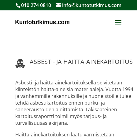
010 274 0810
info@kuntotutkimus.com
ASBESTI- JA HAITTA-AINEKARTOITUS
Asbesti- ja haitta-ainekartoituksella selvitetään
kiinteistön haitta-aineisia materiaaleja. Vuotta 1994
ja vanhemmille rakennuksille ja huoneistoille tulee
tehdä asbestikartoitus ennen purku- ja
saneeraustöiden aloittamista. Lakisääteinen
kartoitusraportti toimii myös tarjous- ja
turvallisuusasiakirjana.
Haitta-ainekartoituksen laatu varmistetaan