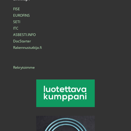
FISE
EUROFINS
SETI
ITC
ASBESTI.INFO
DocStarter
Rakennustutkija.fi
Rekrytoimme