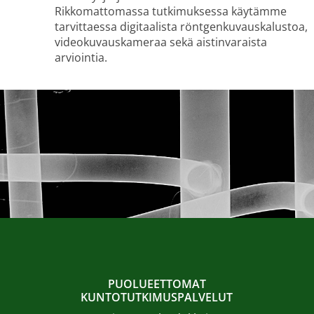
Rikkomattomassa tutkimuksessa käytämme
tarvittaessa digitaalista röntgenkuvauskalustoa,
videokuvauskameraa sekä aistinvaraista
arviointia.
PUOLUEETTOMAT
KUNTOTUTKIMUSPALVELUT