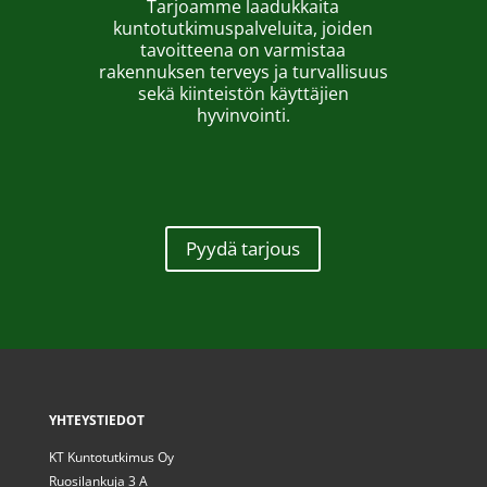
Tarjoamme laadukkaita
kuntotutkimuspalveluita, joiden
tavoitteena on varmistaa
rakennuksen terveys ja turvallisuus
sekä kiinteistön käyttäjien
hyvinvointi.
Pyydä tarjous
YHTEYSTIEDOT
KT Kuntotutkimus Oy
Ruosilankuja 3 A