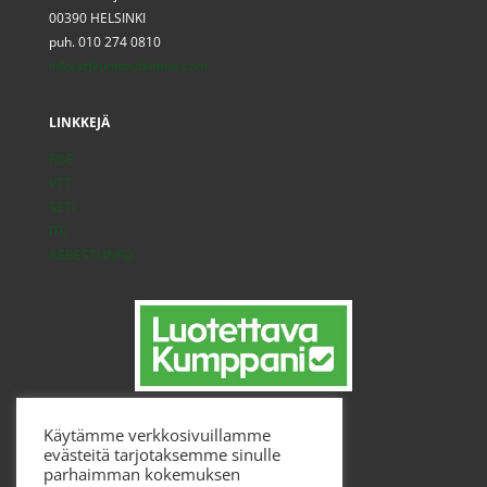
00390 HELSINKI
puh. 010 274 0810
info(at)kuntotutkimus.com
LINKKEJÄ
FISE
VTT
SETI
ITC
ASBESTI.INFO
Käytämme verkkosivuillamme
evästeitä tarjotaksemme sinulle
parhaimman kokemuksen