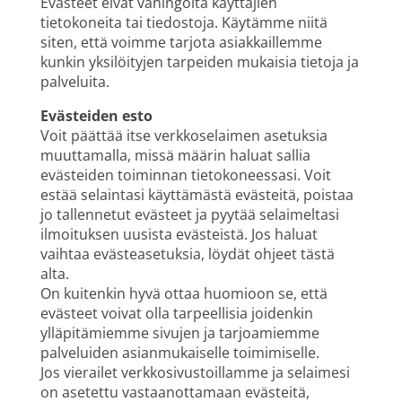
Evästeet eivät vahingoita käyttäjien
tietokoneita tai tiedostoja. Käytämme niitä
siten, että voimme tarjota asiakkaillemme
kunkin yksilöityjen tarpeiden mukaisia tietoja ja
palveluita.
Evästeiden esto
Voit päättää itse verkkoselaimen asetuksia
muuttamalla, missä määrin haluat sallia
evästeiden toiminnan tietokoneessasi. Voit
estää selaintasi käyttämästä evästeitä, poistaa
jo tallennetut evästeet ja pyytää selaimeltasi
ilmoituksen uusista evästeistä. Jos haluat
vaihtaa evästeasetuksia, löydät ohjeet tästä
alta.
On kuitenkin hyvä ottaa huomioon se, että
evästeet voivat olla tarpeellisia joidenkin
ylläpitämiemme sivujen ja tarjoamiemme
palveluiden asianmukaiselle toimimiselle.
Jos vierailet verkkosivustoillamme ja selaimesi
on asetettu vastaanottamaan evästeitä,