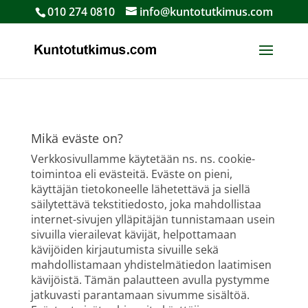
010 274 0810
info@kuntotutkimus.com
Mikä eväste on?
Verkkosivullamme käytetään ns. ns. cookie-
toimintoa eli evästeitä. Eväste on pieni,
käyttäjän tietokoneelle lähetettävä ja siellä
säilytettävä tekstitiedosto, joka mahdollistaa
internet-sivujen ylläpitäjän tunnistamaan usein
sivuilla vierailevat kävijät, helpottamaan
kävijöiden kirjautumista sivuille sekä
mahdollistamaan yhdistelmätiedon laatimisen
kävijöistä. Tämän palautteen avulla pystymme
jatkuvasti parantamaan sivumme sisältöä.