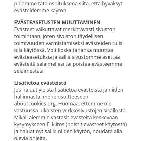
pidämme tätä osoituksena siitä, että hyväksyt
evästeidemme käytön.
EVÄSTEASETUSTEN MUUTTAMINEN
Evästeet vaikuttavat merkittävästi sivuston
toimintaan, joten sivuston täydellisen
toimivuuden varmistamiseksi evästeiden tulisi
olla käytössä. Voit koska tahansa muuttaa
evästeasetuksia ja sallia sivustomme asettaa
evästeitä selaimellesi tai poistaa evästeemme
selaimestasi.
Lisätietoa evästeistä
Jos haluat yleistä lisätietoa evästeistä ja niiden
hallinnasta, mene osoitteeseen
aboutcookies.org. Huomaa, ettemme ole
vastuussa ulkoisten verkkosivustojen sisällöstä.
Mikäli aiemmin vastasit evästeitä koskevaan
kysymykseen Ei kiitos (poistit evästeet käytöstä)
ja haluat nyt sallia niiden käytön, noudata alla
olevia ohjeita.