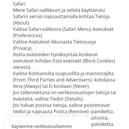
Safari
Mene Safari-valikkoon ja selvitä käyttämäsi
Safarin versio napsauttamalla kohtaa Tietoja
(About).
Valitse Safari-valikosta (Safari Menu) Asetukset
(Preferences).
Valitse Asetukset-ikkunasta Tietosuoja
(Privacy).
Aseta evästeiden hyväksyntää koskevat
asetukset kohdan Estä evästeet (Block Cookies)
vierestä.
Valitse Kolmansilta osapuolilta ja mainostajilta
(From Third Parties and Advertisers) -kohdassa
Aina (Always) tai Ei koskaan (Never).
Jos tallennettuna on verkkosivustojen tietoja tai
evästeitä, valitse Tiedot (Details).
Jos haluat poistaa tietoja, valitse poistettavat
tiedot ja napsauta Poista (Remove) -painiketta.
Jos haluat poistaa tiedot kaikista sivustoista,
napsauta Poista kaikki (Remove All) -painiketta.
Käytämme verkkosivuillamme