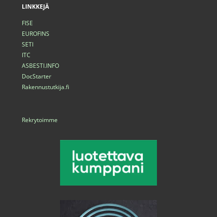
LINKKEJÄ
FISE
EUROFINS
SETI
ITC
ASBESTI.INFO
DocStarter
Rakennustutkija.fi
Rekrytoimme