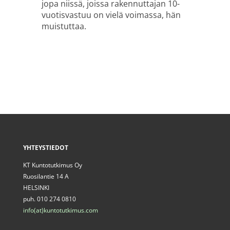
jopa niissä, joissa rakennuttajan 10-
vuotisvastuu on vielä voimassa, hän
muistuttaa.
YHTEYSTIEDOT
KT Kuntotutkimus Oy
Ruosilantie 14 A
HELSINKI
puh. 010 274 0810
info(at)kuntotutkimus.com