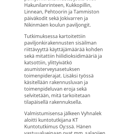
Hakunilanrinteen, Kukkopillin,
Linnean, Pehtoorin ja Tammiston
päiväkodit sekä Jokivarren ja
Nikinmäen koulun paviljongit.
Tutkimuksessa kartoitettiin
paviljonkirakennusten sisäilman
riittävyyttä käyttäjämäärää kohden
sekä mitattiin hiilidioksidimääriä ja
katsottiin, ylittyivätkö
asumisterveysasetuksen
toimenpiderajat. Lisäksi työssä
käsitellään rakennusluvan ja
toimenpideluvan eroja sekä
selvitetään, mitä tarkoitetaan
tilapäisellä rakennuksella.
Valmistumisensa jälkeen Vyhnalek
aloitti kuntotutkijana KT
Kuntotutkimus Oy:ssä. Hänen
vastuualueinaan ovat mm. salaojien