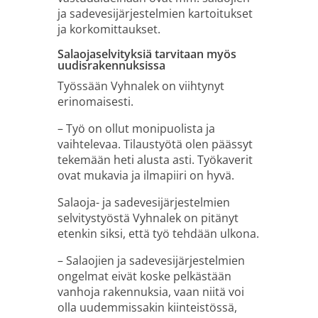
ja sadevesijärjestelmien kartoitukset
ja korkomittaukset.
Salaojaselvityksiä tarvitaan myös
uudisrakennuksissa
Työssään Vyhnalek on viihtynyt
erinomaisesti.
– Työ on ollut monipuolista ja
vaihtelevaa. Tilaustyötä olen päässyt
tekemään heti alusta asti. Työkaverit
ovat mukavia ja ilmapiiri on hyvä.
Salaoja- ja sadevesijärjestelmien
selvitystyöstä Vyhnalek on pitänyt
etenkin siksi, että työ tehdään ulkona.
– Salaojien ja sadevesijärjestelmien
ongelmat eivät koske pelkästään
vanhoja rakennuksia, vaan niitä voi
olla uudemmissakin kiinteistössä,