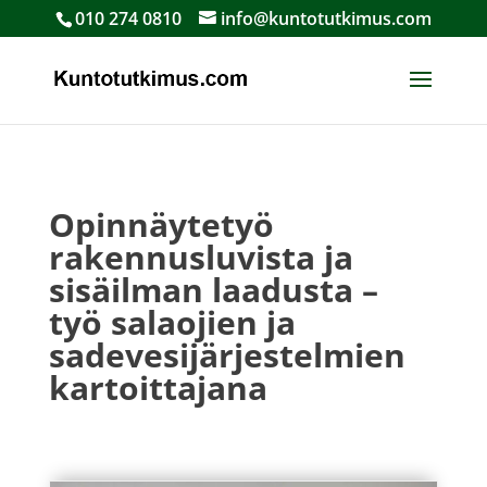
010 274 0810
info@kuntotutkimus.com
Opinnäytetyö
rakennusluvista ja
sisäilman laadusta –
työ salaojien ja
sadevesijärjestelmien
kartoittajana