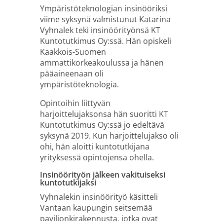
Ympäristöteknologian insinööriksi
viime syksynä valmistunut Katarina
Vyhnalek teki insinöörityönsä KT
Kuntotutkimus Oy:ssä. Hän opiskeli
Kaakkois-Suomen
ammattikorkeakoulussa ja hänen
pääaineenaan oli
ympäristöteknologia.
Opintoihin liittyvän
harjoittelujaksonsa hän suoritti KT
Kuntotutkimus Oy:ssä jo edeltävä
syksynä 2019. Kun harjoittelujakso oli
ohi, hän aloitti kuntotutkijana
yrityksessä opintojensa ohella.
Insinöörityön jälkeen vakituiseksi
kuntotutkijaksi
Vyhnalekin insinöörityö käsitteli
Vantaan kaupungin seitsemää
paviljonkirakennusta, jotka ovat